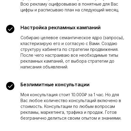
Всю рекламу оцифровываю в понятные для Вас
цифры и расписываю план на следующий месяц.
Обо мне
Услуги
Кейсы
Аудит
Блог
Настройка рекламных кампаний
+7 (912) 235-08-37
Собираю целевое семантическое ядро (запросы),
кластеризирую его и согласую с Вами. Создаю
структуру кабинета по стратегии продвижения.
ИП Истомин Антон Дмитриевич
После чего настраиваю все необходимые типы
ИНН 667014854585
рекламных кампаний, от выбора стратегии до
написания объявлений.
Частный директолог в
Политика конфиденциальности
Москве
2026 © Все права
Сайт создан в
РОСТ
защищены
Безлимитные консультации
Моя консультация стоит 10.000₽ за 1 час. Но для
Вас любое количество консультаций включено в
стоимость. Консультации по любым вопросам
рекламы, маркетинга, трафика и продаж. Готов
безгранично делиться своим опытом и знаниями.