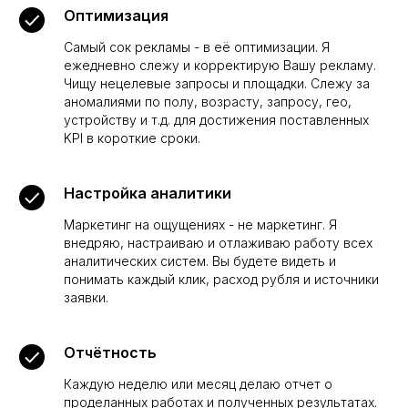
Оптимизация
Самый сок рекламы - в её оптимизации. Я
ежедневно слежу и корректирую Вашу рекламу.
Чищу нецелевые запросы и площадки. Слежу за
аномалиями по полу, возрасту, запросу, гео,
устройству и т.д. для достижения поставленных
KPI в короткие сроки.
Я понимаю, что сайт не
Настройка аналитики
сможет познакомить нас
Маркетинг на ощущениях - не маркетинг. Я
близко...
внедряю, настраиваю и отлаживаю работу всех
аналитических систем. Вы будете видеть и
понимать каждый клик, расход рубля и источники
Поэтому ход моих мыслей, логику работы
заявки.
и отношение к делу можно посмотреть в
моём
Telegram-блоге
Отчётность
Перейти в TG канал
Каждую неделю или месяц делаю отчет о
3К+
подписчиков
проделанных работах и полученных результатах.