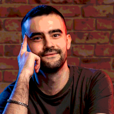
Я понимаю, что сайт не
сможет познакомить нас
близко...
Поэтому ход моих мыслей, логику работы
и отношение к делу можно посмотреть в
моём
Telegram-блоге
Перейти в TG канал
3К+
подписчиков
Обо мне
Услуги
Кейсы
Аудит
Блог
+7 (912) 235-08-37
ИП Истомин Антон Дмитриевич