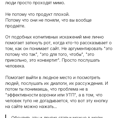
люди просто проходят мимо.
Не потому что продукт плохой.
Потому что они не поняли, что вы вообще
продаёте.
От подобных когнитивных искажений мне лично
помогает заткнуть рот, когда кто-то рассказывает о
том, как он понимает сайт. Не аргументировать "это
потому что так", "это для того, чтобы", "это
прикольно, это конвертит". Просто послушать
человека.
Помогает выйти в людное место и посмотреть
людей, послушать их диалоги, их рассуждения. И
потом ты понимаешь, что проблема не в
"эффективности воронки или УТП", а в том, что
человек тупо не догадывается, что вот эту кнопку
Я понимаю, что сайт не
на сайте можно нажать...
сможет познакомить нас
Обсудить эту и другие статьи можно в моём