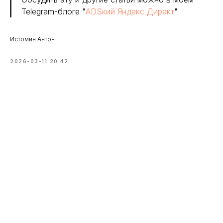
близко...
Telegram-блоге "
ADSкий Яндекс Директ
"
Поэтому ход моих мыслей, логику работы
и отношение к делу можно посмотреть в
Истомин Антон
моём
Telegram-блоге
2026-03-11 20:42
Перейти в TG канал
4К+
подписчиков
Обо мне
Услуги
Кейсы
Аудит
Блог
+7 (912) 235-08-37
ИП Истомин Антон Дмитриевич
ИНН 667014854585
Частный директолог в
Политика конфиденциальности
Москве
2026 © Все права
Сайт создан в
РОСТ