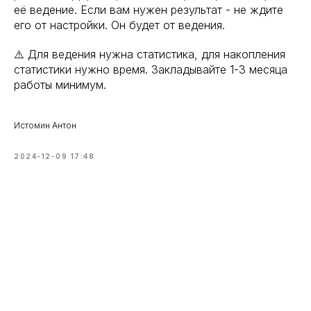
её ведение. Если вам нужен результат - не ждите
его от настройки. Он будет от ведения.
⚠️ Для ведения нужна статистика, для накопления
статистики нужно время. Закладывайте 1-3 месяца
работы минимум.
Истомин Антон
2024-12-09 17:48
Я понимаю, что сайт не
сможет познакомить нас
близко...
Поэтому ход моих мыслей, логику работы
и отношение к делу можно посмотреть в
моём
Telegram-блоге