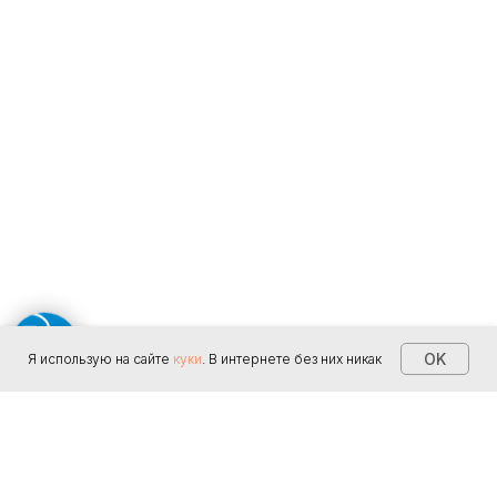
Аудит
Блог
+7 (912) 235-08-37
ИП Истомин Антон Дмитриевич
ИНН 667014854585
Частный директолог в
Политика конфиденциальности
Москве
2026 © Все права
Сайт создан в
РОСТ
защищены
OK
Я использую на сайте
куки
. В интернете без них никак